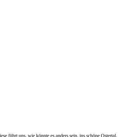
e führt uns, wie könnte es anders sein, ins schöne Ostertal.