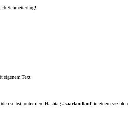
uch Schmetterling!
it eigenem Text.
 Video selbst, unter dem Hashtag
#saarlandlauf
, in einem sozialen