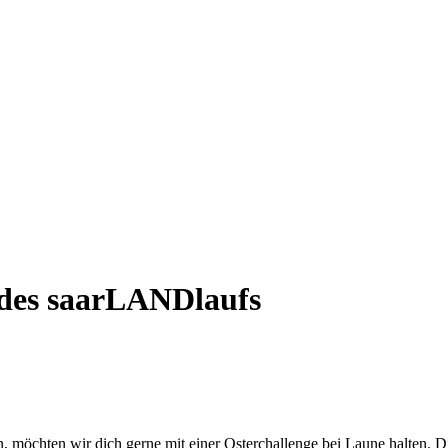
 des saarLANDlaufs
öchten wir dich gerne mit einer Osterchallenge bei Laune halten. Dies