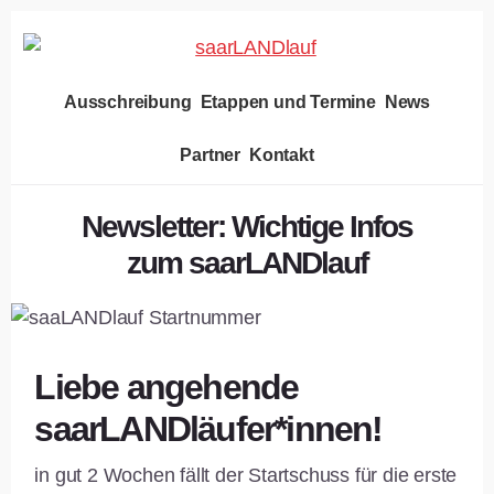
Skip
Skip
to
to
content
footer
Ausschreibung
Etappen und Termine
News
Partner
Kontakt
Newsletter: Wichtige Infos
zum saarLANDlauf
Liebe angehende
saarLANDläufer*innen!
in gut 2 Wochen fällt der Startschuss für die erste